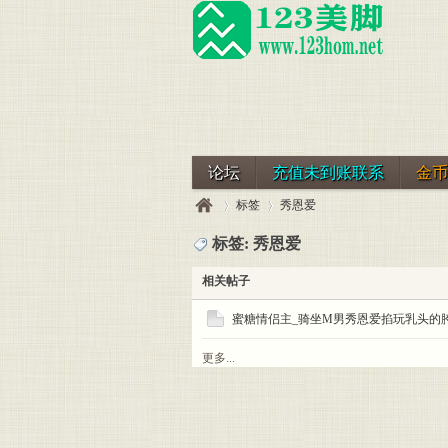
论坛
充值未到账联系
金币
标签
秀恩爱
标签: 秀恩爱
相关帖子
123
›
›
蜜糖情侣主_骑坐M男秀恩爱掐玩乳头的
更多...