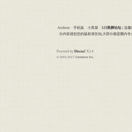
美脚
Archiver
|
手机版
|
小黑屋
|
123美脚论坛
(
温馨
分内容侵犯您的版权请告知,大部分都是圈内
Powered by
Discuz!
X3.4
© 2001-2017
Comsenz Inc.
论坛