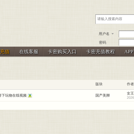
用户名
密码
充值
在线客服
卡密购买入口
卡密充值教程
AP
版块
作者
女王
胯下玩物在线视频
国产美脚
2026